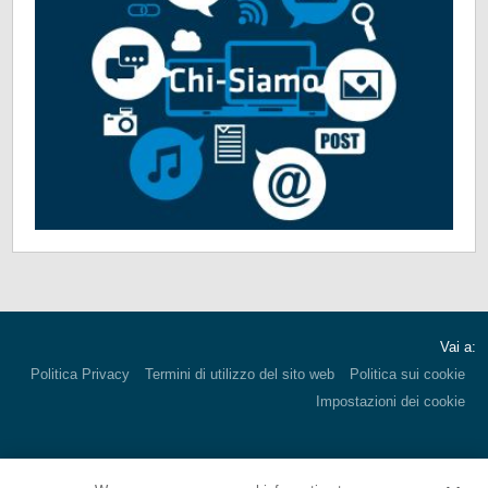
Vai a:
Politica Privacy
Termini di utilizzo del sito web
Politica sui cookie
Impostazioni dei cookie
Corporate HQ:
1000 E. Park Ave.