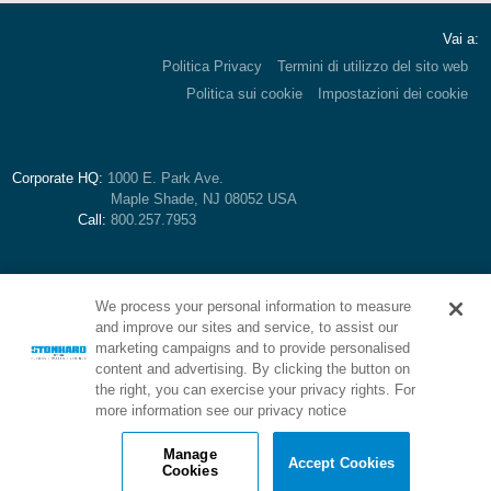
Vai a:
Politica Privacy
Termini di utilizzo del sito web
Politica sui cookie
Impostazioni dei cookie
Corporate HQ:
1000 E. Park Ave.
Maple Shade, NJ 08052 USA
Call:
800.257.7953
We process your personal information to measure
and improve our sites and service, to assist our
marketing campaigns and to provide personalised
content and advertising. By clicking the button on
the right, you can exercise your privacy rights. For
more information see our privacy notice
Brands of Stonhard:
Manage
Accept Cookies
Cookies